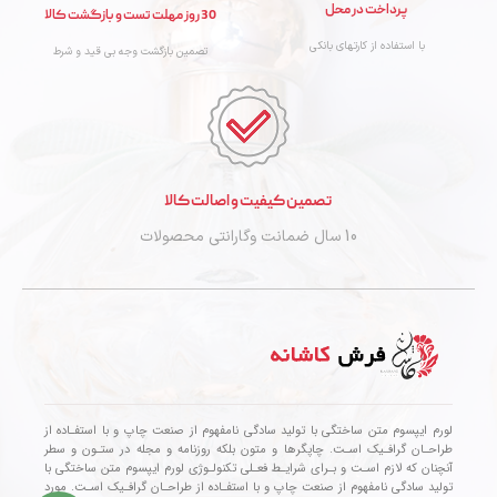
پرداخت در محل
30 روز مهلت تست و بازگشت کالا
با استفاده از کارتهای بانکی
تصمین بازگشت وجه بی قید و شرط
تصمین کیفیت و اصالت کالا
10 سال ضمانت وگارانتی محصولات
لورم ایپسوم متن ساختگی با تولید سادگی نامفهوم از صنعت چاپ و با استفـاده از
طراحـان گرافـیک اسـت. چاپگرها و متون بلکه روزنامه و مجله در ستـون و سطر
آنچنان که لازم اسـت و بـرای شرایـط فعـلی تکنولـوژی لورم ایپسوم متن ساختگی با
تولید سادگی نامفهوم از صنعت چاپ و با استفـاده از طراحـان گرافـیک اسـت. مورد