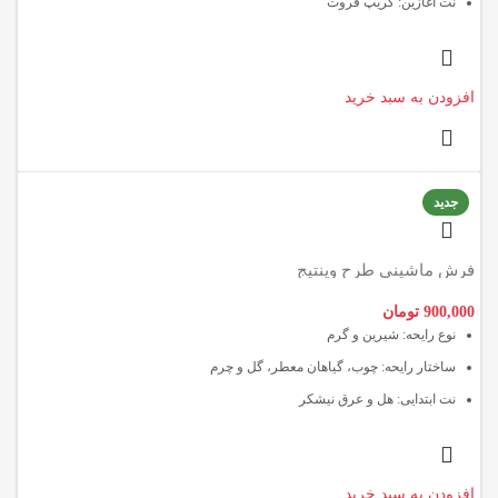
نت آغازین: گریپ فروت
افزودن به سبد خرید
جدید
فرش ماشینی طرح وینتیج
900,000
تومان
نوع رایحه: شیرین و گرم
ساختار رایحه: چوب، گیاهان معطر، گل و چرم
نت ابتدایی: هل و عرق نیشکر
افزودن به سبد خرید