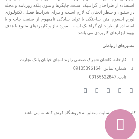
استفـاده از طراحـان گرافـیک اسـت. چاپگرها و متون بلکه روزنامه و مجله
در ستـون و سطر آنچنان که لازم اسـت و بـرای شرایـط فعـلی تکنولـوژی
لورم ایپسوم متن ساختگی با تولید سادگی نامفهوم از صنعت چاپ و با
استفـاده از طراحـان گرافـیک اسـت. مورد نیاز و کاربردهای متنوع با هدف
بهبود ابزارهای کاربردی می باشد.
مسیرهای ارتباطی
کارخانه: کاشان شهرک صنعتی راوند انتهای خیابان بانک تجارت
شماره تماس : 09105396164
ثابت: 03155622847
کلیه حقوق این سایت متعلق به فروشگاه فرش کاشانه می باشد.